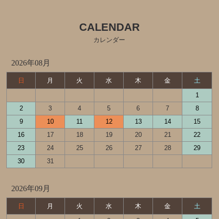
雑貨
刺繡ペンポーチ
CALENDAR
ブロックカレンダー
カレンダー
おかおきんちゃく
2026年08月
Baby Set (ビブとソックスのパッケージセット）
日
月
火
水
木
金
土
リラックマエプロン（みんなでまんぷくまくまく）
1
2
3
4
5
6
7
8
mas-mas
9
10
11
12
13
14
15
16
17
18
19
20
21
22
23
24
25
26
27
28
29
30
31
2026年09月
日
月
火
水
木
金
土