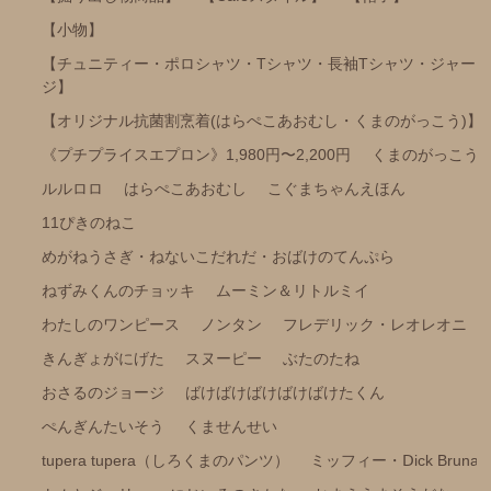
【小物】
ミッフィー・Ⅾick Bruna
【チュニティー・ポロシャツ・Tシャツ・長袖Tシャツ・ジャー
トムとジェリー
ジ】
にじいろのさかな
【オリジナル抗菌割烹着(はらぺこあおむし・くまのがっこう)】
おまえうまそうだな
《プチプライスエプロン》1,980円〜2,200円
くまのがっこう
ねずみさんのながいパン
ルルロロ
はらぺこあおむし
こぐまちゃんえほん
ディズニー
11ぴきのねこ
めがねうさぎ・ねないこだれだ・おばけのてんぷら
パンどろぼう
ねずみくんのチョッキ
ムーミン＆リトルミイ
パンダのおさじ
わたしのワンピース
ノンタン
フレデリック・レオレオニ
ハムスたんてい
きんぎょがにげた
スヌーピー
ぶたのたね
サンリオ
おさるのジョージ
ばけばけばけばけばけたくん
すみっコぐらし
ぺんぎんたいそう
くませんせい
mofusand
tupera tupera（しろくまのパンツ）
ミッフィー・Ⅾick Bruna
ちいかわ