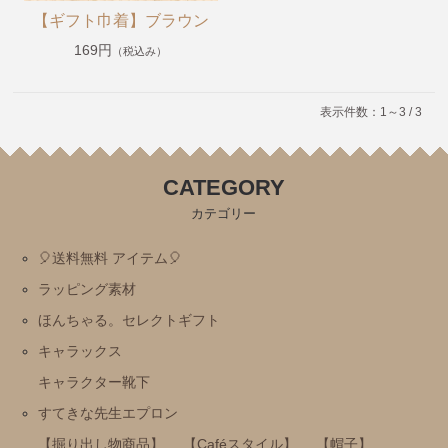
めがねうさぎ・ねないこだれだ・おばけのてんぷら
【ギフト巾着】ブラウン
ねずみくんのチョッキ
169円
（税込み）
ムーミン＆リトルミイ
わたしのワンピース
表示件数：1～3 / 3
ノンタン
フレデリック・レオレオニ
CATEGORY
きんぎょがにげた
カテゴリー
スヌーピー
🎈送料無料 アイテム🎈
ぶたのたね
ラッピング素材
おさるのジョージ
ほんちゃる。セレクトギフト
ばけばけばけばけばけたくん
キャラックス
ぺんぎんたいそう
キャラクター靴下
くませんせい
すてきな先生エプロン
【掘り出し物商品】
【Caféスタイル】
【帽子】
tupera tupera（しろくまのパンツ）