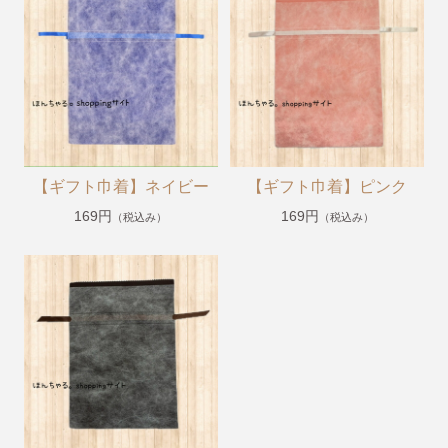
【掘り出し物商品】
【Caféスタイル】
【帽子】
【小物】
【チュニティー・ポロシャツ・Tシャツ・長袖Tシャ
ツ・ジャージ】
【ギフト巾着】ネイビー
【ギフト巾着】ピンク
【オリジナル抗菌割烹着(はらぺこあおむし・くまのが
っこう)】
169円
169円
（税込み）
（税込み）
《プチプライスエプロン》1,980円〜2,200円
くまのがっこう
ルルロロ
はらぺこあおむし
こぐまちゃんえほん
11ぴきのねこ