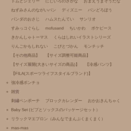
トムとジェリー
にじいろのさかな
おまえうまそうだな
ポケピース
ねずみさんのながいパン
ディズニー
パンどろぼう
きかんしゃトーマス
パンダのおさじ
ハムスたんてい
サンリオ
くらはしれいイラストシリーズ
すみっコぐらし
mofusand
ちいかわ
ポケピース
きかんしゃトーマス
くらはしれいイラストシリーズ
りんごかもしれない
りんごかもしれない
こびとづかん
モンチッチ
こびとづかん
【その他商品】
【サイズ調整可能商品】
モンチッチ
【サイズ展開(大きいサイズの商品)】
【冷感パンツ】
【その他商品】
【FILA(スポーツライフスタイルブランド)】
【サイズ調整可能商品】
強冷感ポンチョ
【サイズ展開(大きいサイズの商品)】
雑貨
【冷感パンツ】
刺繡ペンポーチ
ブロックカレンダー
おかおきんちゃく
【FILA(スポーツライフスタイルブランド)】
Baby Set (ビブとソックスのパッケージセット）
強冷感ポンチョ
リラックマエプロン（みんなでまんぷくまくまく）
mas-mas