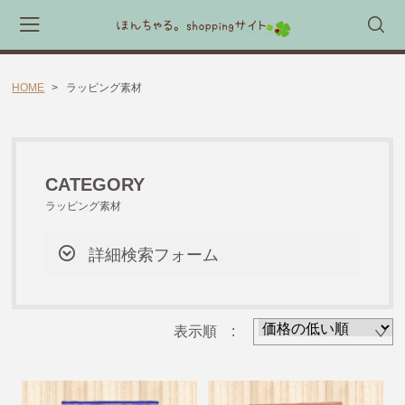
HOME
ラッピング素材
会員登録
マイページ
カート
CATEGORY
CATEGORY
🎈送料無料 アイテム🎈
ラッピング素材
ラッピング素材
詳細検索フォーム
ほんちゃる。セレクトギフト
キャラックス
表示順 :
キャラクター靴下
すてきな先生エプロン