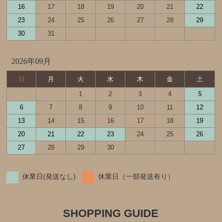
雑貨
16
17
18
19
20
21
22
刺繡ペンポーチ
23
24
25
26
27
28
29
30
31
ブロックカレンダー
おかおきんちゃく
2026年09月
Baby Set (ビブとソックスのパッケージセット）
日
月
火
水
木
金
土
リラックマエプロン（みんなでまんぷくまくまく）
1
2
3
4
5
6
7
8
9
10
11
12
mas-mas
13
14
15
16
17
18
19
20
21
22
23
24
25
26
27
28
29
30
休業日(発送なし)
休業日（一部発送有り）
SHOPPING GUIDE