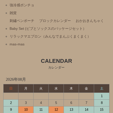
強冷感ポンチョ
ポケピース
雑貨
きかんしゃトーマス
刺繡ペンポーチ
ブロックカレンダー
おかおきんちゃく
くらはしれいイラストシリーズ
Baby Set (ビブとソックスのパッケージセット）
りんごかもしれない
リラックマエプロン（みんなでまんぷくまくまく）
こびとづかん
mas-mas
モンチッチ
【その他商品】
CALENDAR
【サイズ調整可能商品】
カレンダー
【サイズ展開(大きいサイズの商品)】
2026年08月
【冷感パンツ】
日
月
火
水
木
金
土
【FILA(スポーツライフスタイルブランド)】
1
強冷感ポンチョ
2
3
4
5
6
7
8
9
10
11
12
13
14
15