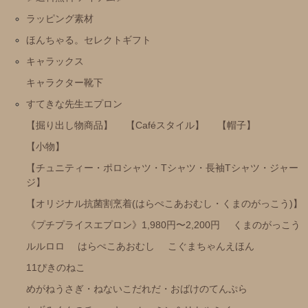
めがねうさぎ・ねないこだれだ・おばけのてんぷら
ラッピング素材
ねずみくんのチョッキ
ほんちゃる。セレクトギフト
ムーミン＆リトルミイ
キャラックス
わたしのワンピース
キャラクター靴下
ノンタン
すてきな先生エプロン
フレデリック・レオレオニ
【掘り出し物商品】
【Caféスタイル】
【帽子】
きんぎょがにげた
【小物】
スヌーピー
【チュニティー・ポロシャツ・Tシャツ・長袖Tシャツ・ジャー
ジ】
ぶたのたね
【オリジナル抗菌割烹着(はらぺこあおむし・くまのがっこう)】
おさるのジョージ
《プチプライスエプロン》1,980円〜2,200円
くまのがっこう
ばけばけばけばけばけたくん
ルルロロ
はらぺこあおむし
こぐまちゃんえほん
ぺんぎんたいそう
11ぴきのねこ
くませんせい
めがねうさぎ・ねないこだれだ・おばけのてんぷら
tupera tupera（しろくまのパンツ）