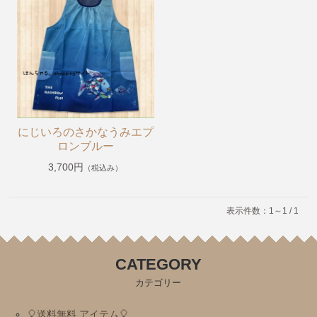
【掘り出し物商品】
【Caféスタイル】
【帽子】
【小物】
【チュニティー・ポロシャツ・Tシャツ・長袖Tシャ
ツ・ジャージ】
にじいろのさかなうみエプ
【オリジナル抗菌割烹着(はらぺこあおむし・くまのが
ロンブルー
っこう)】
3,700円
（税込み）
《プチプライスエプロン》1,980円〜2,200円
くまのがっこう
表示件数：1～1 / 1
ルルロロ
はらぺこあおむし
CATEGORY
こぐまちゃんえほん
カテゴリー
11ぴきのねこ
🎈送料無料 アイテム🎈