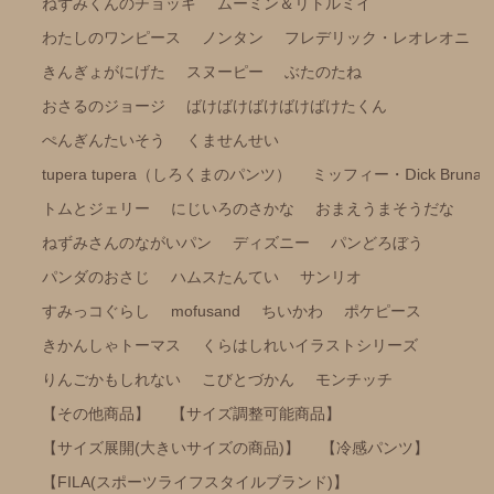
ねずみくんのチョッキ
ムーミン＆リトルミイ
ミッフィー・Ⅾick Bruna
わたしのワンピース
ノンタン
フレデリック・レオレオニ
きんぎょがにげた
スヌーピー
ぶたのたね
トムとジェリー
おさるのジョージ
ばけばけばけばけばけたくん
にじいろのさかな
ぺんぎんたいそう
くませんせい
おまえうまそうだな
tupera tupera（しろくまのパンツ）
ミッフィー・Ⅾick Bruna
ねずみさんのながいパン
トムとジェリー
にじいろのさかな
おまえうまそうだな
ディズニー
ねずみさんのながいパン
ディズニー
パンどろぼう
パンどろぼう
パンダのおさじ
ハムスたんてい
サンリオ
パンダのおさじ
すみっコぐらし
mofusand
ちいかわ
ポケピース
ハムスたんてい
きかんしゃトーマス
くらはしれいイラストシリーズ
サンリオ
りんごかもしれない
こびとづかん
モンチッチ
すみっコぐらし
【その他商品】
【サイズ調整可能商品】
【サイズ展開(大きいサイズの商品)】
【冷感パンツ】
mofusand
【FILA(スポーツライフスタイルブランド)】
ちいかわ