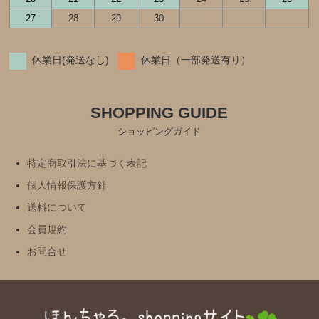
27
28
29
30
休業日(発送なし)
休業日（一部発送有り）
SHOPPING GUIDE
ショッピングガイド
特定商取引法に基づく表記
個人情報保護方針
送料について
会員規約
お問合せ