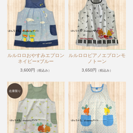
【掘り出し物商品】
【Caféスタイル】
【帽子】
【小物】
【チュニティー・ポロシャツ・Tシャツ・長袖Tシャ
ツ・ジャージ】
ルルロロおやすみエプロン
ルルロロピアノエプロンモ
【オリジナル抗菌割烹着(はらぺこあおむし・くまのが
ネイビー×ブルー
ノトーン
っこう)】
3,600円
3,650円
（税込み）
（税込み）
《プチプライスエプロン》1,980円〜2,200円
くまのがっこう
ルルロロ
はらぺこあおむし
こぐまちゃんえほん
11ぴきのねこ