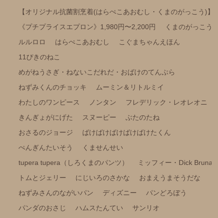
【オリジナル抗菌割烹着(はらぺこあおむし・くまのがっこう)】
ポケピース
《プチプライスエプロン》1,980円〜2,200円
くまのがっこう
きかんしゃトーマス
ルルロロ
はらぺこあおむし
こぐまちゃんえほん
くらはしれいイラストシリーズ
11ぴきのねこ
りんごかもしれない
めがねうさぎ・ねないこだれだ・おばけのてんぷら
こびとづかん
ねずみくんのチョッキ
ムーミン＆リトルミイ
モンチッチ
わたしのワンピース
ノンタン
フレデリック・レオレオニ
【その他商品】
きんぎょがにげた
スヌーピー
ぶたのたね
【サイズ調整可能商品】
おさるのジョージ
ばけばけばけばけばけたくん
【サイズ展開(大きいサイズの商品)】
ぺんぎんたいそう
くませんせい
【冷感パンツ】
tupera tupera（しろくまのパンツ）
ミッフィー・Ⅾick Bruna
トムとジェリー
にじいろのさかな
おまえうまそうだな
【FILA(スポーツライフスタイルブランド)】
ねずみさんのながいパン
ディズニー
パンどろぼう
強冷感ポンチョ
パンダのおさじ
ハムスたんてい
サンリオ