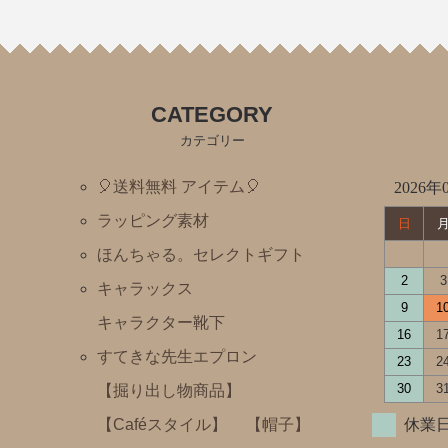
わたしのワンピース
ノンタン
フレデリック・レオレオニ
CATEGORY
きんぎょがにげた
カテゴリー
スヌーピー
🎈送料無料 アイテム🎈
2026年
ぶたのたね
ラッピング素材
日
おさるのジョージ
ほんちゃる。セレクトギフト
ばけばけばけばけばけたくん
2
3
キャラックス
ぺんぎんたいそう
9
1
キャラクター靴下
くませんせい
16
1
すてきな先生エプロン
23
2
tupera tupera（しろくまのパンツ）
30
3
【掘り出し物商品】
ミッフィー・Ⅾick Bruna
【Caféスタイル】
【帽子】
休業日
トムとジェリー