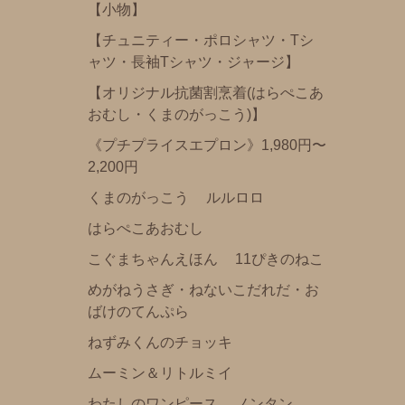
【小物】
にじいろのさかな
【チュニティー・ポロシャツ・Tシ
おまえうまそうだな
ャツ・長袖Tシャツ・ジャージ】
ねずみさんのながいパン
【オリジナル抗菌割烹着(はらぺこあ
ディズニー
おむし・くまのがっこう)】
パンどろぼう
《プチプライスエプロン》1,980円〜
2,200円
パンダのおさじ
くまのがっこう
ルルロロ
ハムスたんてい
はらぺこあおむし
サンリオ
こぐまちゃんえほん
11ぴきのねこ
すみっコぐらし
めがねうさぎ・ねないこだれだ・お
mofusand
ばけのてんぷら
ちいかわ
ねずみくんのチョッキ
ポケピース
ムーミン＆リトルミイ
きかんしゃトーマス
わたしのワンピース
ノンタン