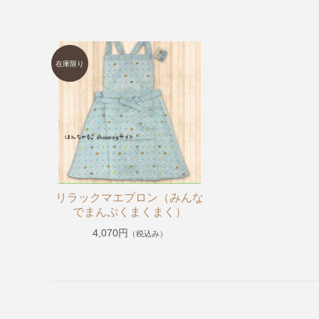
【Caféスタイル】
【帽子】
【小物】
【チュニティー・ポロシャツ・Tシャツ・長袖Tシャツ・
【オリジナル抗菌割烹着(はらぺこあおむし・くまのがっこ
《プチプライスエプロン》1,980円〜2,200円
くまのがっこう
ルルロロ
はらぺこあおむし
リラックマエプロン（みんな
でまんぷくまくまく）
こぐまちゃんえほん
4,070円
（税込み）
11ぴきのねこ
めがねうさぎ・ねないこだれだ・おばけのてんぷら
ねずみくんのチョッキ
ムーミン＆リトルミイ