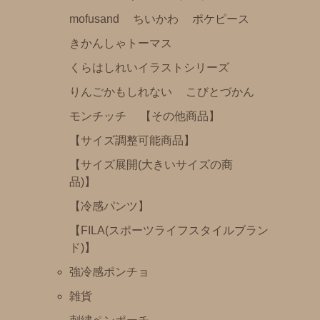
mofusand
ちいかわ
ポケピース
おかおきんちゃく
きかんしゃトーマス
Baby Set (ビブとソックスのパッケージセット）
くらはしれいイラストシリーズ
リラックマエプロン（みんなでまんぷくまくまく）
りんごかもしれない
こびとづかん
mas-mas
モンチッチ
【その他商品】
【サイズ調整可能商品】
【サイズ展開(大きいサイズの商
品)】
【冷感パンツ】
【FILA(スポーツライフスタイルブラン
ド)】
強冷感ポンチョ
雑貨