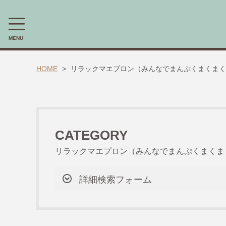
MENU
CATEGORY
HOME
リラックマエプロン（みんなでまんぷくまくまく
🎈送料無料 アイテム🎈
ラッピング素材
ほんちゃる。セレクトギフト
CATEGORY
リラックマエプロン（みんなでまんぷくまくま
キャラックス
キャラクター靴下
詳細検索フォーム
すてきな先生エプロン
【掘り出し物商品】