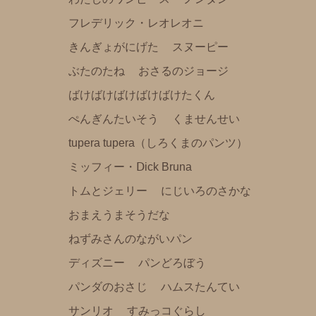
くらはしれいイラストシリーズ
フレデリック・レオレオニ
りんごかもしれない
きんぎょがにげた
スヌーピー
こびとづかん
ぶたのたね
おさるのジョージ
モンチッチ
ばけばけばけばけばけたくん
【その他商品】
ぺんぎんたいそう
くませんせい
【サイズ調整可能商品】
tupera tupera（しろくまのパンツ）
【サイズ展開(大きいサイズの商品)】
ミッフィー・Ⅾick Bruna
【冷感パンツ】
トムとジェリー
にじいろのさかな
【FILA(スポーツライフスタイルブランド)】
おまえうまそうだな
強冷感ポンチョ
ねずみさんのながいパン
雑貨
ディズニー
パンどろぼう
パンダのおさじ
ハムスたんてい
刺繡ペンポーチ
サンリオ
すみっコぐらし
ブロックカレンダー