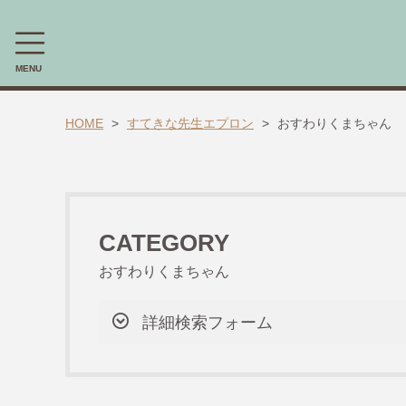
MENU
CATEGORY
HOME
すてきな先生エプロン
おすわりくまちゃん
🎈送料無料 アイテム🎈
ラッピング素材
ほんちゃる。セレクトギフト
CATEGORY
おすわりくまちゃん
キャラックス
キャラクター靴下
詳細検索フォーム
すてきな先生エプロン
【掘り出し物商品】