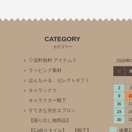
【Caféスタイル】
【帽子】
【小物】
【チュニティー・ポロシャツ・Tシャツ・長袖Tシャツ・
CATEGORY
【オリジナル抗菌割烹着(はらぺこあおむし・くまのがっこ
カテゴリー
《プチプライスエプロン》1,980円〜2,200円
🎈送料無料 アイテム🎈
くまのがっこう
2026年
ラッピング素材
ルルロロ
日
ほんちゃる。セレクトギフト
はらぺこあおむし
2
3
キャラックス
こぐまちゃんえほん
9
1
キャラクター靴下
11ぴきのねこ
16
1
すてきな先生エプロン
めがねうさぎ・ねないこだれだ・おばけのてんぷら
23
2
30
3
【掘り出し物商品】
ねずみくんのチョッキ
【Caféスタイル】
【帽子】
休業日
ムーミン＆リトルミイ