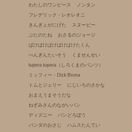
わたしのワンピース
ノンタン
にじいろのさかな
フレデリック・レオレオニ
おまえうまそうだな
きんぎょがにげた
スヌーピー
ねずみさんのながいパン
ぶたのたね
おさるのジョージ
ディズニー
ばけばけばけばけばけたくん
パンどろぼう
ぺんぎんたいそう
くませんせい
パンダのおさじ
tupera tupera（しろくまのパンツ）
ハムスたんてい
ミッフィー・Ⅾick Bruna
サンリオ
トムとジェリー
にじいろのさかな
すみっコぐらし
おまえうまそうだな
mofusand
ねずみさんのながいパン
ちいかわ
ディズニー
パンどろぼう
ポケピース
パンダのおさじ
ハムスたんてい
きかんしゃトーマス