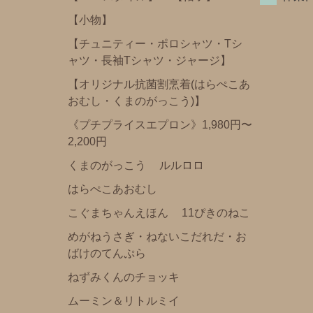
【小物】
わたしのワンピース
【チュニティー・ポロシャツ・Tシ
ノンタン
ャツ・長袖Tシャツ・ジャージ】
フレデリック・レオレオニ
【オリジナル抗菌割烹着(はらぺこあ
きんぎょがにげた
おむし・くまのがっこう)】
スヌーピー
《プチプライスエプロン》1,980円〜
ぶたのたね
2,200円
おさるのジョージ
くまのがっこう
ルルロロ
ばけばけばけばけばけたくん
はらぺこあおむし
ぺんぎんたいそう
こぐまちゃんえほん
11ぴきのねこ
くませんせい
めがねうさぎ・ねないこだれだ・お
ばけのてんぷら
tupera tupera（しろくまのパンツ）
ねずみくんのチョッキ
ミッフィー・Ⅾick Bruna
ムーミン＆リトルミイ
トムとジェリー