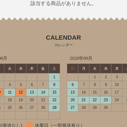
該当する商品がありません。
ジャージ】
CALENDAR
う)】
カレンダー
08月
2026年09月
月
火
水
木
金
土
日
月
火
水
木
1
1
2
3
4
5
6
7
8
6
7
8
9
10
0
11
12
13
14
15
13
14
15
16
17
7
18
19
20
21
22
20
21
22
23
24
4
25
26
27
28
29
27
28
29
30
1
(発送なし)
休業日（一部発送有り）