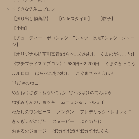
ポケピース
すてきな先生エプロン
きかんしゃトーマス
【掘り出し物商品】
【Caféスタイル】
【帽子】
【小物】
くらはしれいイラストシリーズ
【チュニティー・ポロシャツ・Tシャツ・長袖Tシャツ・ジャー
りんごかもしれない
ジ】
こびとづかん
【オリジナル抗菌割烹着(はらぺこあおむし・くまのがっこう)】
モンチッチ
《プチプライスエプロン》1,980円〜2,200円
くまのがっこう
【その他商品】
ルルロロ
はらぺこあおむし
こぐまちゃんえほん
【サイズ調整可能商品】
11ぴきのねこ
【サイズ展開(大きいサイズの商品)】
めがねうさぎ・ねないこだれだ・おばけのてんぷら
ねずみくんのチョッキ
ムーミン＆リトルミイ
【冷感パンツ】
わたしのワンピース
ノンタン
フレデリック・レオレオニ
【FILA(スポーツライフスタイルブランド)】
きんぎょがにげた
スヌーピー
ぶたのたね
強冷感ポンチョ
おさるのジョージ
ばけばけばけばけばけたくん