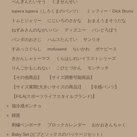
雑貨
ぺんぎんたいそう
くませんせい
tupera tupera（しろくまのパンツ）
ミッフィー・Ⅾick Bruna
刺繡ペンポーチ
トムとジェリー
にじいろのさかな
おまえうまそうだな
ブロックカレンダー
ねずみさんのながいパン
ディズニー
パンどろぼう
おかおきんちゃく
パンダのおさじ
ハムスたんてい
サンリオ
Baby Set (ビブとソックスのパッケージセット）
すみっコぐらし
mofusand
ちいかわ
ポケピース
リラックマエプロン（みんなでまんぷくまくまく）
きかんしゃトーマス
くらはしれいイラストシリーズ
りんごかもしれない
こびとづかん
モンチッチ
mas-mas
【その他商品】
【サイズ調整可能商品】
【サイズ展開(大きいサイズの商品)】
【冷感パンツ】
【FILA(スポーツライフスタイルブランド)】
強冷感ポンチョ
雑貨
刺繡ペンポーチ
ブロックカレンダー
おかおきんちゃく
Baby Set (ビブとソックスのパッケージセット）