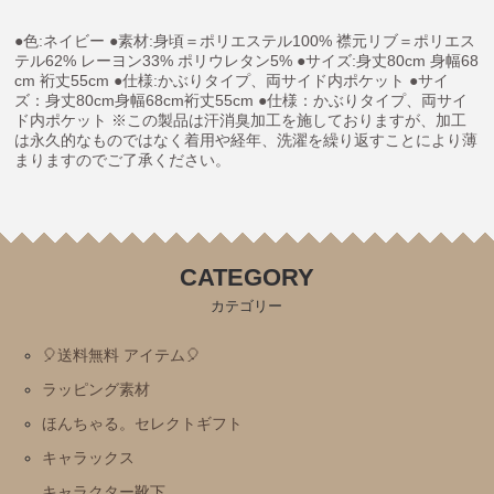
ミッフィー・Ⅾick Bruna
●色:ネイビー ●素材:身頃＝ポリエステル100% 襟元リブ＝ポリエス
テル62% レーヨン33% ポリウレタン5% ●サイズ:身丈80cm 身幅68
トムとジェリー
cm 裄丈55cm ●仕様:かぶりタイプ、両サイド内ポケット ●サイ
ズ：身丈80cm身幅68cm裄丈55cm ●仕様：かぶりタイプ、両サイ
にじいろのさかな
ド内ポケット ※この製品は汗消臭加工を施しておりますが、加工
は永久的なものではなく着用や経年、洗濯を繰り返すことにより薄
おまえうまそうだな
まりますのでご了承ください。
ねずみさんのながいパン
ディズニー
パンどろぼう
CATEGORY
パンダのおさじ
カテゴリー
ハムスたんてい
🎈送料無料 アイテム🎈
サンリオ
ラッピング素材
すみっコぐらし
ほんちゃる。セレクトギフト
mofusand
キャラックス
ちいかわ
キャラクター靴下