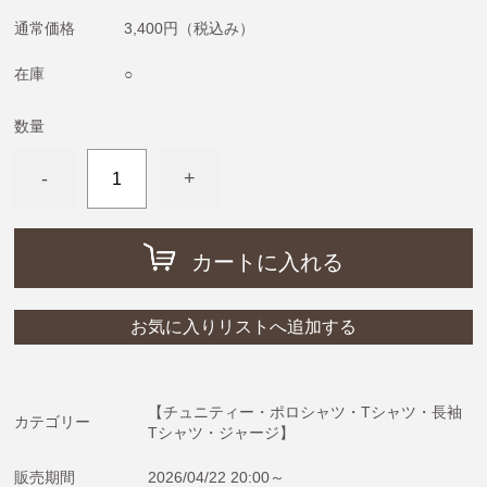
めがねうさぎ・ねないこだれだ・おばけのてんぷら
通常価格
3,400円
（税込み）
ねずみくんのチョッキ
在庫
○
ムーミン＆リトルミイ
わたしのワンピース
数量
ノンタン
-
+
フレデリック・レオレオニ
きんぎょがにげた
カートに入れる
スヌーピー
ぶたのたね
お気に入りリストへ追加する
おさるのジョージ
ばけばけばけばけばけたくん
ぺんぎんたいそう
【チュニティー・ポロシャツ・Tシャツ・長袖
カテゴリー
Tシャツ・ジャージ】
くませんせい
販売期間
2026/04/22 20:00～
tupera tupera（しろくまのパンツ）