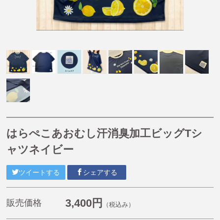
【掘り出し物商品】
【Caféスタイル】
【帽子】
【小物】
【チュニティー・ポロシャツ・Tシャツ・長袖Tシャ
ツ・ジャージ】
【オリジナル抗菌割烹着(はらぺこあおむし・くまのが
っこう)】
《プチプライスエプロン》1,980円〜2,200円
はらぺこあおむし汗消臭加工ビッグTシ
くまのがっこう
ャツネイビー
ルルロロ
はらぺこあおむし
ツイートする
シェアする
こぐまちゃんえほん
3,400円
販売価格
（税込み）
11ぴきのねこ