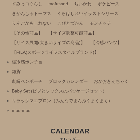
雑貨
すみっコぐらし
mofusand
ちいかわ
ポケピース
刺繡ペンポーチ
きかんしゃトーマス
くらはしれいイラストシリーズ
ブロックカレンダー
りんごかもしれない
こびとづかん
モンチッチ
【その他商品】
【サイズ調整可能商品】
おかおきんちゃく
【サイズ展開(大きいサイズの商品)】
【冷感パンツ】
Baby Set (ビブとソックスのパッケージセット）
【FILA(スポーツライフスタイルブランド)】
リラックマエプロン（みんなでまんぷくまくまく）
強冷感ポンチョ
雑貨
mas-mas
刺繡ペンポーチ
ブロックカレンダー
おかおきんちゃく
Baby Set (ビブとソックスのパッケージセット）
リラックマエプロン（みんなでまんぷくまくまく）
mas-mas
CALENDAR
カレンダー