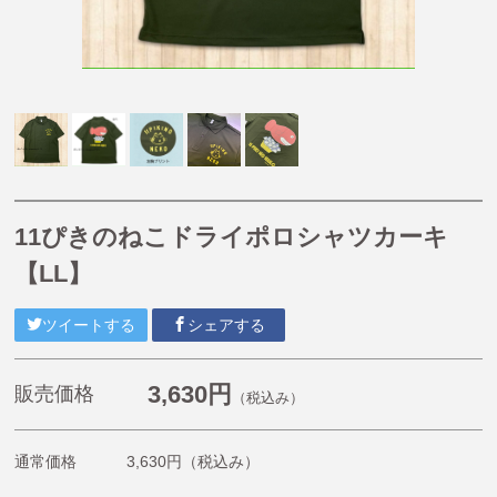
【掘り出し物商品】
【Caféスタイル】
【帽子】
【小物】
【チュニティー・ポロシャツ・Tシャツ・長袖Tシャ
ツ・ジャージ】
【オリジナル抗菌割烹着(はらぺこあおむし・くまのが
11ぴきのねこドライポロシャツカーキ
っこう)】
【LL】
《プチプライスエプロン》1,980円〜2,200円
くまのがっこう
ツイートする
シェアする
ルルロロ
はらぺこあおむし
3,630円
販売価格
（税込み）
こぐまちゃんえほん
通常価格
3,630円
（税込み）
11ぴきのねこ