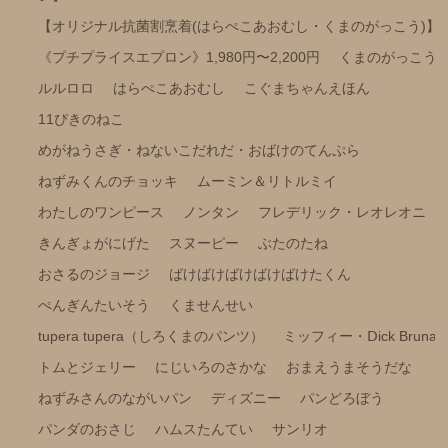
ポケピース
【オリジナル抗菌割烹着(はらぺこあおむし・くまのがっこう)】
《プチプライスエプロン》1,980円〜2,200円
くまのがっこう
きかんしゃトーマス
ルルロロ
はらぺこあおむし
こぐまちゃんえほん
くらはしれいイラストシリーズ
11ぴきのねこ
りんごかもしれない
めがねうさぎ・ねないこだれだ・おばけのてんぷら
こびとづかん
ねずみくんのチョッキ
ムーミン＆リトルミイ
モンチッチ
わたしのワンピース
ノンタン
フレデリック・レオレオニ
【その他商品】
きんぎょがにげた
スヌーピー
ぶたのたね
【サイズ調整可能商品】
おさるのジョージ
ばけばけばけばけばけたくん
【サイズ展開(大きいサイズの商品)】
ぺんぎんたいそう
くませんせい
【冷感パンツ】
tupera tupera（しろくまのパンツ）
ミッフィー・Ⅾick Bruna
【FILA(スポーツライフスタイルブランド)】
トムとジェリー
にじいろのさかな
おまえうまそうだな
ねずみさんのながいパン
ディズニー
パンどろぼう
強冷感ポンチョ
パンダのおさじ
ハムスたんてい
サンリオ