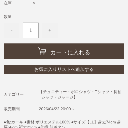
めがねうさぎ・ねないこだれだ・おばけのてんぷら
在庫
○
ねずみくんのチョッキ
数量
ムーミン＆リトルミイ
-
+
わたしのワンピース
ノンタン
フレデリック・レオレオニ
カートに入れる
きんぎょがにげた
スヌーピー
お気に入りリストへ追加する
ぶたのたね
おさるのジョージ
【チュニティー・ポロシャツ・Tシャツ・長袖
カテゴリー
Tシャツ・ジャージ】
ばけばけばけばけばけたくん
ぺんぎんたいそう
販売期間
2026/04/22 20:00～
くませんせい
●色:カーキ ●素材:ポリエステル100% ●サイズ【LL】身丈74cm 身
幅56cm 裄丈23cm ●仕様:前ボタン
tupera tupera（しろくまのパンツ）