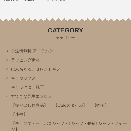
ミッフィー・Ⅾick Bruna
トムとジェリー
CATEGORY
にじいろのさかな
カテゴリー
おまえうまそうだな
ねずみさんのながいパン
🎈送料無料 アイテム🎈
ディズニー
ラッピング素材
パンどろぼう
ほんちゃる。セレクトギフト
キャラックス
パンダのおさじ
キャラクター靴下
ハムスたんてい
すてきな先生エプロン
サンリオ
【掘り出し物商品】
【Caféスタイル】
【帽子】
すみっコぐらし
【小物】
mofusand
【チュニティー・ポロシャツ・Tシャツ・長袖Tシャツ・ジャー
ちいかわ
ジ】