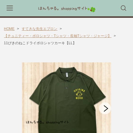
HOME
すてきな先生エプロン
会員登録
マイページ
カート
【チュニティー・ポロシャツ・Tシャツ・長袖Tシャツ・ジャージ】
11ぴきのねこドライポロシャツカーキ【LL】
CATEGORY
🎈送料無料 アイテム🎈
ラッピング素材
ほんちゃる。セレクトギフト
キャラックス
キャラクター靴下
すてきな先生エプロン