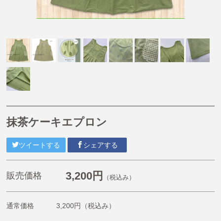
【掘り出し物商品】
【Caféスタイル】
【帽子】
【小物】
【チュニティー・ポロシャツ・Tシャツ・長袖Tシャ
ツ・ジャージ】
【オリジナル抗菌割烹着(はらぺこあおむし・くまのが
っこう)】
抹茶ケーキエプロン
《プチプライスエプロン》1,980円〜2,200円
くまのがっこう
ツイートする
シェアする
ルルロロ
はらぺこあおむし
3,200円
販売価格
（税込み）
こぐまちゃんえほん
通常価格
3,200円
（税込み）
11ぴきのねこ