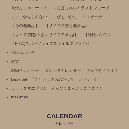
雑貨
きかんしゃトーマス
くらはしれいイラストシリーズ
刺繡ペンポーチ
りんごかもしれない
こびとづかん
モンチッチ
ブロックカレンダー
【その他商品】
【サイズ調整可能商品】
おかおきんちゃく
【サイズ展開(大きいサイズの商品)】
【冷感パンツ】
Baby Set (ビブとソックスのパッケージセット）
【FILA(スポーツライフスタイルブランド)】
強冷感ポンチョ
リラックマエプロン（みんなでまんぷくまくまく）
雑貨
mas-mas
刺繡ペンポーチ
ブロックカレンダー
おかおきんちゃく
Baby Set (ビブとソックスのパッケージセット）
リラックマエプロン（みんなでまんぷくまくまく）
mas-mas
CALENDAR
カレンダー