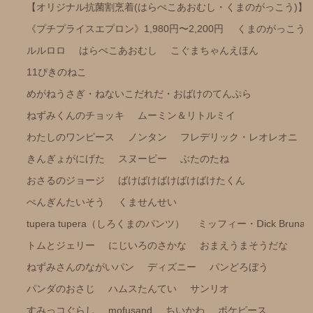
【オリジナル抗菌割烹着(はらぺこあおむし・くまのがっこう)】
ポケピース
《プチプライスエプロン》1,980円〜2,200円
くまのがっこう
きかんしゃトーマス
ルルロロ
はらぺこあおむし
こぐまちゃんえほん
くらはしれいイラストシリーズ
11ぴきのねこ
りんごかもしれない
めがねうさぎ・ねないこだれだ・おばけのてんぷら
こびとづかん
ねずみくんのチョッキ
ムーミン＆リトルミイ
モンチッチ
わたしのワンピース
ノンタン
フレデリック・レオレオニ
きんぎょがにげた
スヌーピー
ぶたのたね
【その他商品】
おさるのジョージ
ばけばけばけばけばけたくん
【サイズ調整可能商品】
ぺんぎんたいそう
くませんせい
【サイズ展開(大きいサイズの商品)】
tupera tupera（しろくまのパンツ）
ミッフィー・Ⅾick Bruna
【冷感パンツ】
トムとジェリー
にじいろのさかな
おまえうまそうだな
【FILA(スポーツライフスタイルブランド)】
ねずみさんのながいパン
ディズニー
パンどろぼう
強冷感ポンチョ
パンダのおさじ
ハムスたんてい
サンリオ
すみっコぐらし
mofusand
ちいかわ
ポケピース