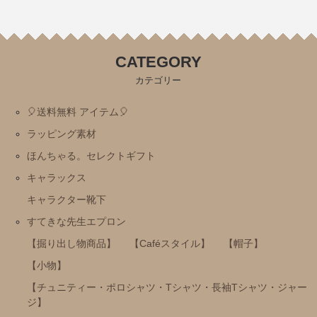
ミッフィー・Ⅾick Bruna
トムとジェリー
CATEGORY
にじいろのさかな
カテゴリー
おまえうまそうだな
🎈送料無料 アイテム🎈
ねずみさんのながいパン
ラッピング素材
ディズニー
ほんちゃる。セレクトギフト
パンどろぼう
キャラックス
パンダのおさじ
キャラクター靴下
ハムスたんてい
すてきな先生エプロン
サンリオ
【掘り出し物商品】
【Caféスタイル】
【帽子】
すみっコぐらし
【小物】
mofusand
【チュニティー・ポロシャツ・Tシャツ・長袖Tシャツ・ジャー
ジ】
ちいかわ