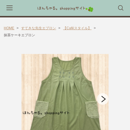
HOME
すてきな先生エプロン
【Caféスタイル】
会員登録
マイページ
カート
抹茶ケーキエプロン
CATEGORY
🎈送料無料 アイテム🎈
ラッピング素材
ほんちゃる。セレクトギフト
キャラックス
キャラクター靴下
すてきな先生エプロン