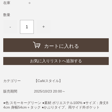
めがねうさぎ・ねないこだれだ・おばけのてんぷら
在庫
○
ねずみくんのチョッキ
数量
ムーミン＆リトルミイ
-
+
わたしのワンピース
ノンタン
フレデリック・レオレオニ
カートに入れる
きんぎょがにげた
スヌーピー
お気に入りリストへ追加する
ぶたのたね
おさるのジョージ
カテゴリー
【Caféスタイル】
ばけばけばけばけばけたくん
販売期間
2025/10/23 20:00～
ぺんぎんたいそう
●色:スモーキーグリーン ●素材:ポリエステル100% ●サイズ：身丈8
くませんせい
4cm 身幅54cm＋タック ●かぶりタイプ、両サイド外ポケット
tupera tupera（しろくまのパンツ）