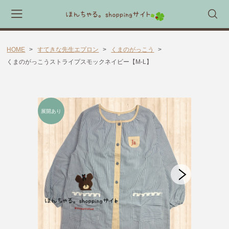
HOME
すてきな先生エプロン
くまのがっこう
会員登録
マイページ
カート
くまのがっこうストライプスモックネイビー【M-L】
CATEGORY
🎈送料無料 アイテム🎈
ラッピング素材
ほんちゃる。セレクトギフト
キャラックス
キャラクター靴下
すてきな先生エプロン