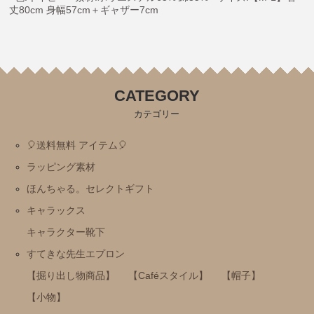
丈80cm 身幅57cm＋ギャザー7cm
ミッフィー・Ⅾick Bruna
トムとジェリー
にじいろのさかな
CATEGORY
おまえうまそうだな
カテゴリー
ねずみさんのながいパン
ディズニー
🎈送料無料 アイテム🎈
パンどろぼう
ラッピング素材
ほんちゃる。セレクトギフト
パンダのおさじ
キャラックス
ハムスたんてい
キャラクター靴下
サンリオ
すてきな先生エプロン
すみっコぐらし
【掘り出し物商品】
【Caféスタイル】
【帽子】
mofusand
【小物】
ちいかわ