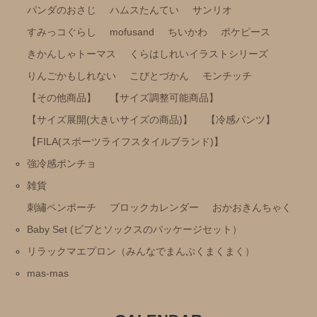
雑貨
パンダのおさじ
ハムスたんてい
サンリオ
刺繡ペンポーチ
すみっコぐらし
mofusand
ちいかわ
ポケピース
ブロックカレンダー
きかんしゃトーマス
くらはしれいイラストシリーズ
おかおきんちゃく
りんごかもしれない
こびとづかん
モンチッチ
【その他商品】
【サイズ調整可能商品】
Baby Set (ビブとソックスのパッケージセット）
【サイズ展開(大きいサイズの商品)】
【冷感パンツ】
リラックマエプロン（みんなでまんぷくまくまく）
【FILA(スポーツライフスタイルブランド)】
mas-mas
強冷感ポンチョ
雑貨
刺繡ペンポーチ
ブロックカレンダー
おかおきんちゃく
Baby Set (ビブとソックスのパッケージセット）
リラックマエプロン（みんなでまんぷくまくまく）
mas-mas