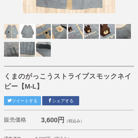
【掘り出し物商品】
【Caféスタイル】
【帽子】
【小物】
【チュニティー・ポロシャツ・Tシャツ・長袖Tシャ
ツ・ジャージ】
【オリジナル抗菌割烹着(はらぺこあおむし・くまのが
っこう)】
くまのがっこうストライプスモックネイ
《プチプライスエプロン》1,980円〜2,200円
ビー【M-L】
くまのがっこう
ルルロロ
ツイートする
シェアする
はらぺこあおむし
こぐまちゃんえほん
3,600円
販売価格
（税込み）
11ぴきのねこ