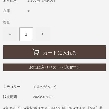
通常価格
3,600円
（税込み）
めがねうさぎ・ねないこだれだ・おばけのてんぷら
ねずみくんのチョッキ
在庫
○
ムーミン＆リトルミイ
数量
わたしのワンピース
-
+
ノンタン
フレデリック・レオレオニ
きんぎょがにげた
カートに入れる
スヌーピー
ぶたのたね
お気に入りリストへ追加する
おさるのジョージ
ばけばけばけばけばけたくん
カテゴリー
くまのがっこう
ぺんぎんたいそう
販売期間
2023/01/12～
くませんせい
●色:ネイビー ●素材:ポリエステル65% 綿35% ●サイズ:【M-L】着
tupera tupera（しろくまのパンツ）