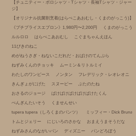
【チュニティー・ポロシャツ・Tシャツ・長袖Tシャツ・ジャー
ポケピース
ジ】
【オリジナル抗菌割烹着(はらぺこあおむし・くまのがっこう)】
きかんしゃトーマス
《プチプライスエプロン》1,980円〜2,200円
くまのがっこう
くらはしれいイラストシリーズ
ルルロロ
はらぺこあおむし
こぐまちゃんえほん
りんごかもしれない
11ぴきのねこ
こびとづかん
めがねうさぎ・ねないこだれだ・おばけのてんぷら
モンチッチ
ねずみくんのチョッキ
ムーミン＆リトルミイ
【その他商品】
わたしのワンピース
ノンタン
フレデリック・レオレオニ
【サイズ調整可能商品】
きんぎょがにげた
スヌーピー
ぶたのたね
【サイズ展開(大きいサイズの商品)】
おさるのジョージ
ばけばけばけばけばけたくん
【冷感パンツ】
ぺんぎんたいそう
くませんせい
【FILA(スポーツライフスタイルブランド)】
tupera tupera（しろくまのパンツ）
ミッフィー・Ⅾick Bruna
トムとジェリー
にじいろのさかな
おまえうまそうだな
強冷感ポンチョ
ねずみさんのながいパン
ディズニー
パンどろぼう